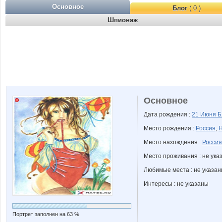
Основное
Блог
( 0 )
Шпионаж
Основное
Дата рождения :
21 Июня
Б
Место рождения :
Россия
,
Н
Место нахождения :
Россия
Место проживания : не ука
Любимые места : не указа
Интересы : не указаны
Портрет заполнен на 63 %