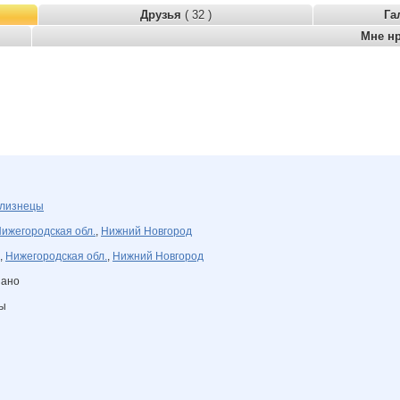
Друзья
( 32 )
Га
Мне н
лизнецы
ижегородская обл.
,
Нижний Новгород
,
Нижегородская обл.
,
Нижний Новгород
зано
ны