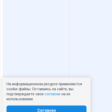
На информационном ресурсе применяются
Статистика портрета:
cookie-файлы. Оставаясь на сайте, вы
подтверждаете свое
согласие
на их
сейчас просматривают портрет - 0
использование.
зарегистрированные пользователи
посетившие портрет за 7 дней - 0
Согласен