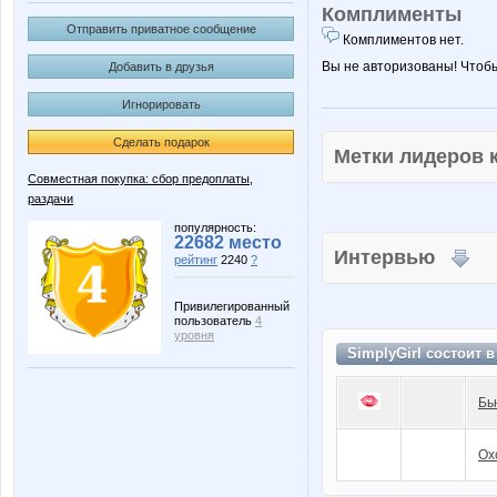
Комплименты
Отправить приватное сообщение
Комплиментов нет.
Вы не авторизованы! Чтоб
Добавить в друзья
Игнорировать
Сделать подарок
Метки лидеров
Совместная покупка: сбор предоплаты,
раздачи
популярность:
22682 место
Интервью
рейтинг
2240
?
Привилегированный
пользователь
4
уровня
SimplyGirl состоит 
Бь
Ох