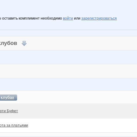
ы оставить комплимент необходимо
войти
или
зарегистрироваться
 клубов
в
клубах
юти Буфет
ота за платьями