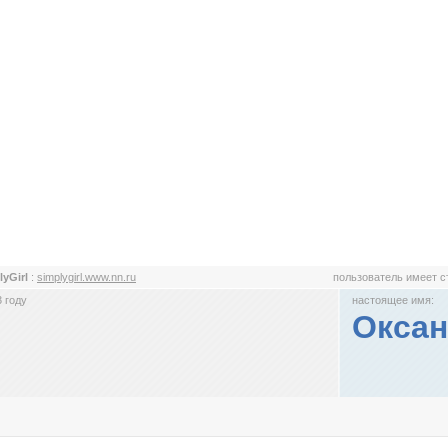
lyGirl
:
simplygirl.www.nn.ru
пользователь имеет 
 году
настоящее имя:
Оксан